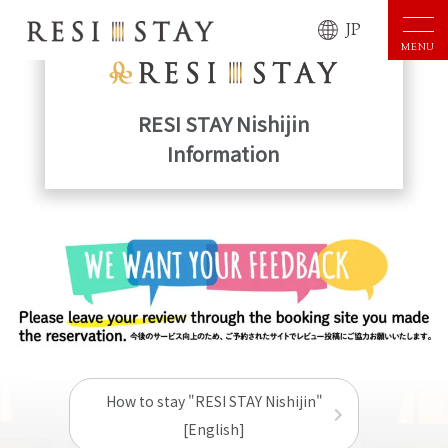
JP
MENU
RESI STAY Nishijin
Information
How to stay "RESI STAY Nishijin"
[English]