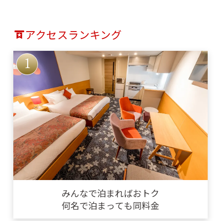
会席料理『泉仙』
アクセスランキング
仕出し夕食/朝食付き
プラン
みんなで泊まればおトク
何名で泊まっても同料金