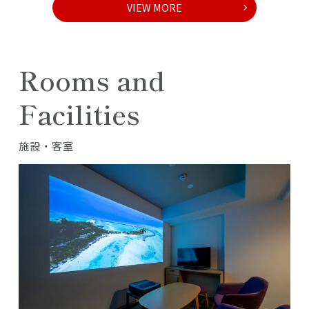
VIEW MORE
炊飯器、お鍋、たこ
焼き器…自宅のよう
なくつろぎの時間を
Rooms and
調理家電・ツール貸
し出し
Facilities
施設・客室
人気なお店も待たず
に楽しめる
ご予約代行
旅の必需品
オリジナルマップ