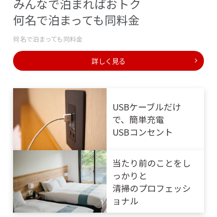
すすめ！
みんなで泊まればおトク
レイトチェックアウ
何名で泊まっても同料金
ト
何名で泊まっても同料金
詳しく見る
ストレスフリーな旅
のお供にプリペイド
USBケーブルだけ
SIM
で、簡単充電
USBコンセント
当たり前のことをし
っかりと
清掃のプロフェッシ
ベビーもいっしょに
ョナル
お越しください