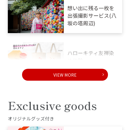
想い出に残る一枚を
出張撮影サービス(八
坂の塔周辺)
ハローキティ友禅染
め体験
VIEW MORE
『京都水族館』大人2
名分のチケット付プ
ラン
Exclusive goods
会席料理『泉仙』仕
オリジナルグッズ付き
出しと