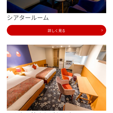
旅の始まりはここか
ら、キッズスペース
シアタールーム
もあります！
レセプションカウン
ター
詳しく見る
スムーズにチェック
イン
プリチェックイン
充実した滞在時間を
サポートします
レンタルサービス充
実
朝はゆっくり派にお