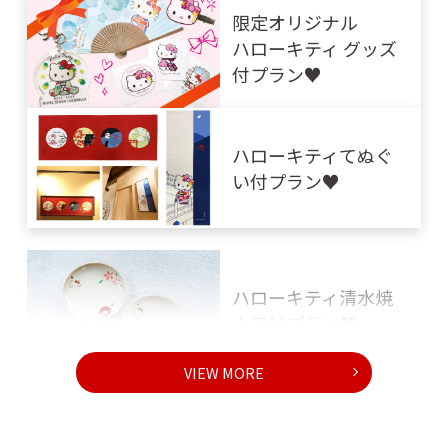
『友禅染め体験』プ
限定オリジナル
ラン
ハローキティ グッズ
付プラン♥
ヘリコプター遊覧付
きプラン!
ハローキティてぬぐ
い付プラン♥
自由な旅を満喫!
キャンピングカーレ
ンタルプラン
ハローキティ清水焼
小皿付プラン♥
季節の会席料理をお
部屋で
VIEW MORE
『木乃婦』仕出し付
きプラン