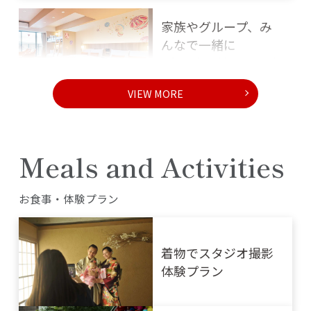
ベビーベッド・ベッ
ドガード レンタル
家族やグループ、み
んなで一緒に
5名以上で泊まれる広
い部屋
VIEW MORE
旅先でも暮らすよう
な過ごし方を
キッチン/ランドリー
Meals and Activities
付き
お食事・体験プラン
お部屋でホームシア
ター体験
プロジェクター&スク
着物でスタジオ撮影
リーン レンタル
体験プラン