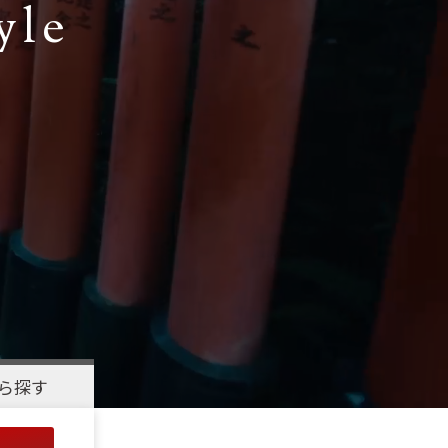
yle
ら探す