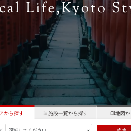
cal Life,
Kyoto St
アから探す
施設一覧から探す
地図か
ア
検 索