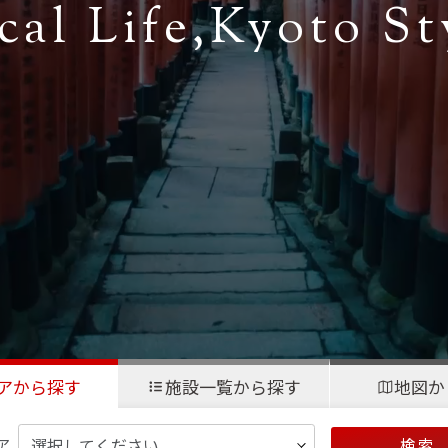
cal Life,
Kyoto St
アから探す
施設一覧から探す
地図か
ア
検 索