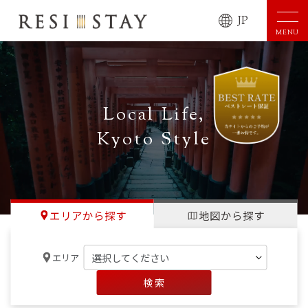
JP
MENU
Local Life,
Kyoto Style
エリアから探す
地図から探す
エリア
検 索