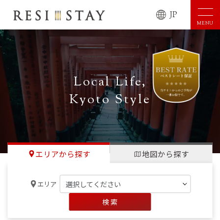
JP
MENU
Local Life,
Kyoto Style
エリアから探す
地図から探す
エリア
検 索