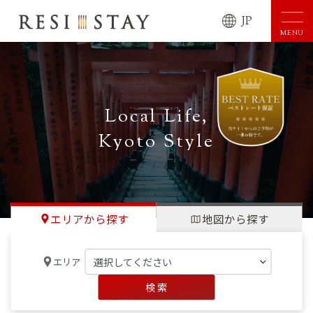
JP
MENU
Local Life,
Kyoto Style
エリアから探す
地図から探す
エリア
検 索