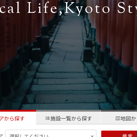
cal Life,
Kyoto St
アから探す
施設一覧から探す
地図か
ア
検 索