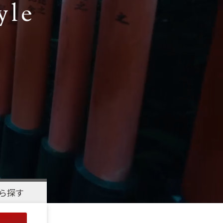
yle
ら探す