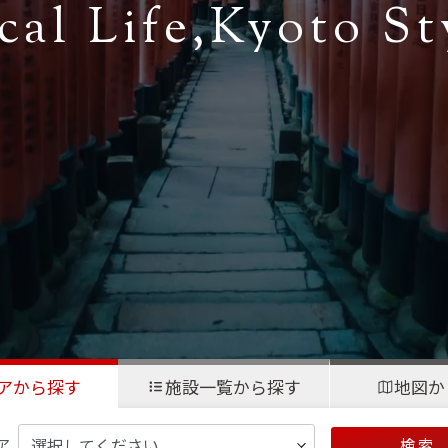
cal Life,
Kyoto St
アから探す
施設一覧から探す
地図か
ア
検 索