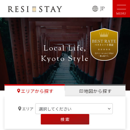
JP
MENU
Local Life,
Kyoto Style
エリアから探す
地図から探す
エリア
検 索