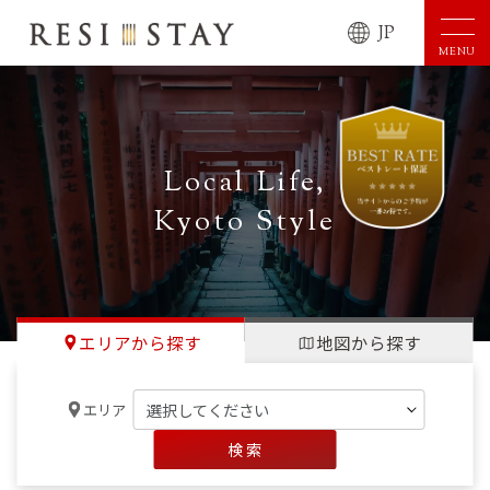
JP
MENU
Local Life,
Kyoto Style
エリアから探す
地図から探す
エリア
検 索