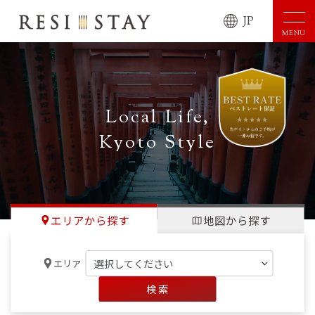
JP
MENU
Local Life,
Kyoto Style
エリアから探す
地図から探す
エリア
検 索