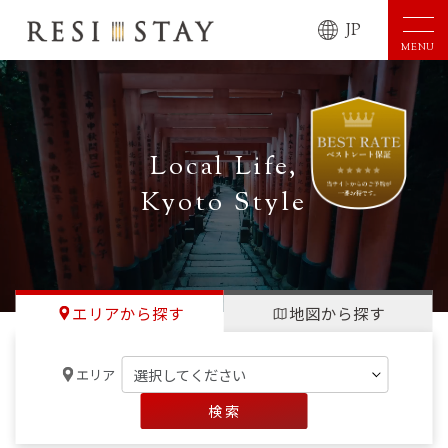
JP
MENU
Local Life,
Kyoto Style
エリアから探す
地図から探す
エリア
検 索