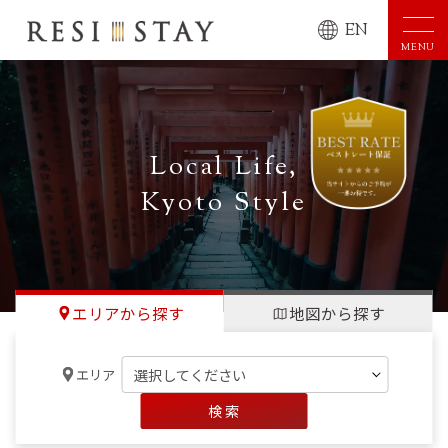
EN
MENU
Local Life,
Kyoto Style
エリアから探す
地図から探す
エリア
検 索