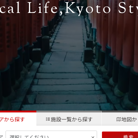
cal Life,
Kyoto St
アから探す
施設一覧から探す
地図か
ア
検 索