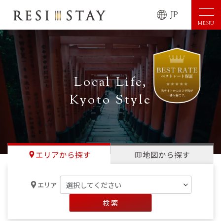
JP
MENU
Local Life,
Kyoto Style
エリアから探す
地図から探す
エリア
検 索