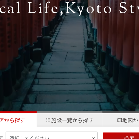
cal Life,
Kyoto St
アから探す
施設一覧から探す
地図か
ア
検 索