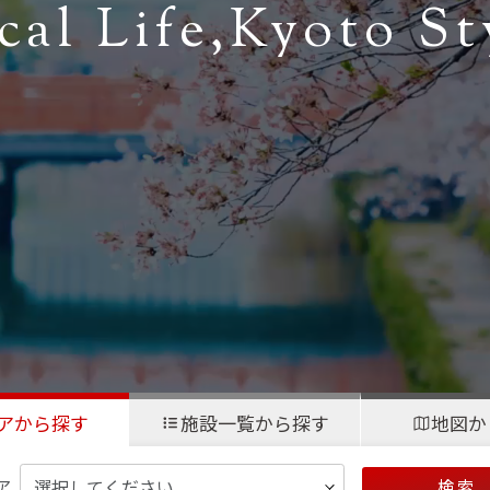
cal Life,
Kyoto St
アから探す
施設一覧から探す
地図か
ア
検 索