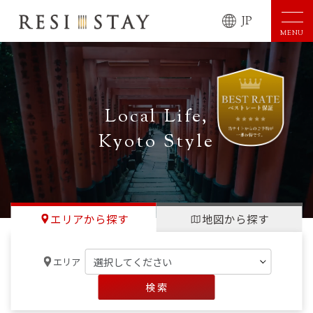
JP
MENU
Local Life,
Kyoto Style
エリアから探す
地図から探す
エリア
検 索