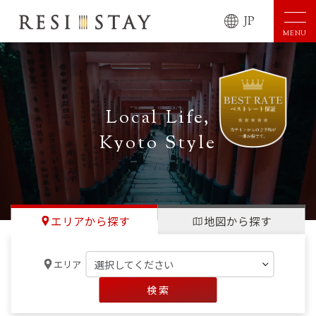
JP
MENU
Local Life,
Kyoto Style
エリアから探す
地図から探す
エリア
検 索