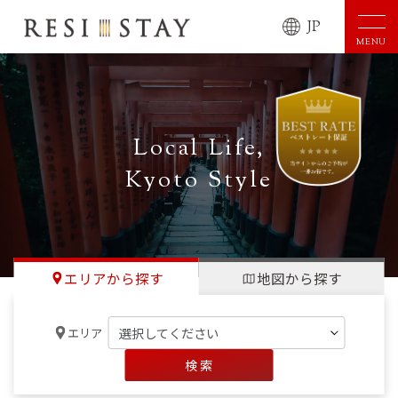
JP
MENU
Local Life,
Kyoto Style
エリアから探す
地図から探す
エリア
検 索