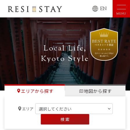
EN
MENU
Local Life,
Kyoto Style
エリアから探す
地図から探す
エリア
検 索