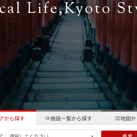
cal Life,
Kyoto St
アから探す
施設一覧から探す
地図か
ア
検 索