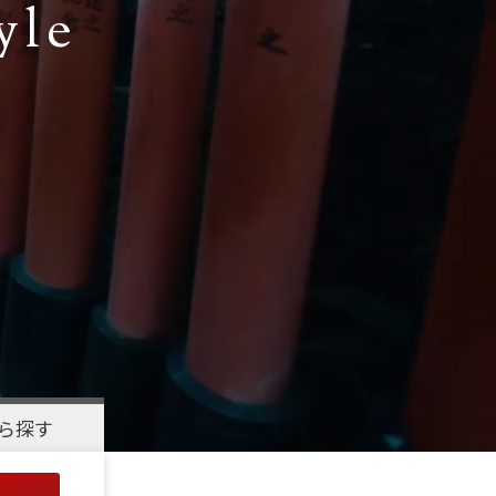
yle
ら探す