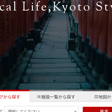
cal Life,
Kyoto St
アから探す
施設一覧から探す
地図か
ア
検 索