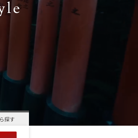
yle
ら探す